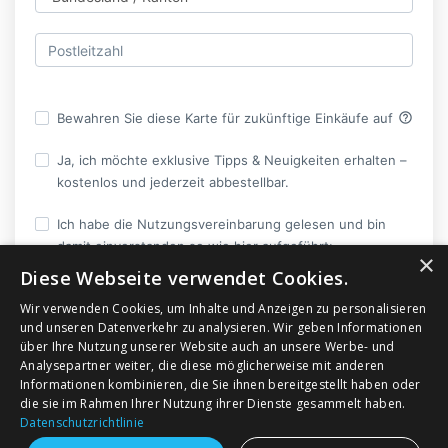
help_outline
Bewahren Sie diese Karte für zukünftige Einkäufe auf
Ja, ich möchte exklusive Tipps & Neuigkeiten erhalten –
kostenlos und jederzeit abbestellbar.
Ich habe die Nutzungsvereinbarung gelesen und bin
damit einverstanden so wie hier aufgeführt:
×
Diese Webseite verwendet Cookies.
Ich stimme ausdrücklich zu, dass Crypto Nerds vor
Wir verwenden Cookies, um Inhalte und Anzeigen zu personalisieren
Ablauf der Widerrufsfrist mit der Ausführung des
und unseren Datenverkehr zu analysieren. Wir geben Informationen
Vertrags beginnt und ich dadurch mein
über Ihre Nutzung unserer Website auch an unsere Werbe- und
Widerrufsrecht verliere.
Analysepartner weiter, die diese möglicherweise mit anderen
AGB's
Informationen kombinieren, die Sie ihnen bereitgestellt haben oder
die sie im Rahmen Ihrer Nutzung ihrer Dienste gesammelt haben.
Datenschutzrichtlinie